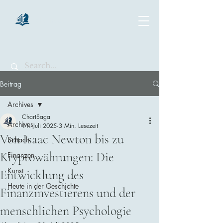
chartsaga
Beitrag
Archives
ChartSaga
Archives
11. Juli 2025
3 Min. Lesezeit
Von Isaac Newton bis zu
Schach
Kryptowährungen: Die
Finanzen
Kunst
Entwicklung des
Heute in der Geschichte
Finanzinvestierens und der
menschlichen Psychologie