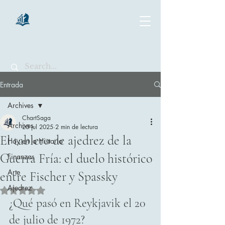
chartsaga
Entrada
Archives
ChartSaga
Archives
20 jul 2025
2 min de lectura
El tablero de ajedrez de la
Hoy en la Historia
Guerra Fría: el duelo histórico
Finanzas
Arte
entre Fischer y Spassky
Ajedrez
Obtuvo NaN de 5 estrellas.
¿Qué pasó en Reykjavik el 20 
de julio de 1972?