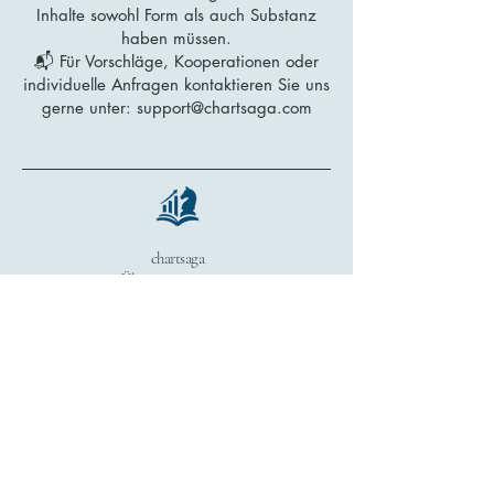
Inhalte sowohl Form als auch Substanz
haben müssen.
📬 Für Vorschläge, Kooperationen oder
individuelle Anfragen kontaktieren Sie uns
gerne unter:
support@chartsaga.com
chartsaga
Über uns
Kontaktieren Sie uns
Support / FAQ
E-Mail
:
support@chartsaga.com
Unsere Vertriebskanäle
Unsere Produkte sind über unsere
offiziellen Vertriebsplattformen erhältlich: