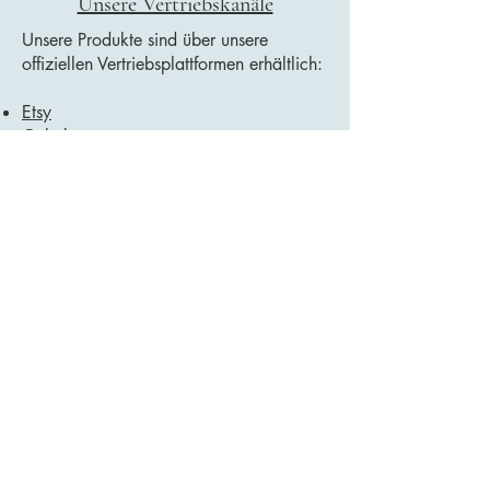
Unsere Vertriebskanäle
Unsere Produkte sind über unsere
offiziellen Vertriebsplattformen erhältlich:
Etsy
Gehalt
Google Play Bücher
Wir präsentieren unsere Kollektionen auf
unserer Website, und alle Käufe werden
sicher über diese vertrauenswürdigen
Plattformen abgewickelt.
Titelliste juristischer Dokumente
Datenschutzrichtlinie
Erklärung zur Barrierefreiheit
Lieferbedingungen
Benutzervereinbarung
Fernabsatzvertrag
Datenverarbeitung und Datenschutzhinweise
Richtlinie für digitale Produkte