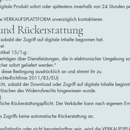
igitale Produkt sofort oder spätestens innerhalb von 24 Stunden 
die VERKAUFSPLATTFORM unverzüglich kontaktieren.
 und Rückerstattung
sobald der Zugriff auf digitale Inhalte begonnen hat.
ei
rtikel 15/1-g:
Verträgen über Dienstleistungen, die in elektronischer Umgebung s
her sofort geliefert werden.“
 diese Bedingung ausdrücklich an und stimmt ihr zu.
echte-Richtlinie 2011/83/EU)
cht, sobald der Download oder Zugriff auf digitale Inhalte beginnt
rlöschen des Widerrufsrechts hingewiesen wurde.
)
tzliche Rückerstattungspflicht. Der Verkäufer kann nach eigenem Erm
s Zugriffs keine automatische Rückerstattung an.
unvollständig oder nicht herunterladbar sein, wird die VERKAUFSP