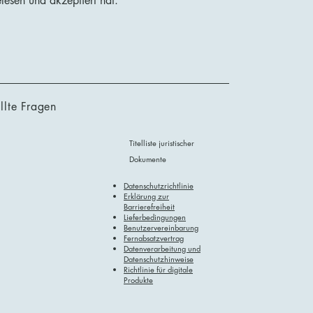
lesen und akzeptiert hat.
llte Fragen
Titelliste juristischer
Dokumente
Datenschutzrichtlinie
Erklärung zur
Barrierefreiheit
Lieferbedingungen
Benutzervereinbarung
Fernabsatzvertrag
Datenverarbeitung und
Datenschutzhinweise
Richtlinie für digitale
Produkte