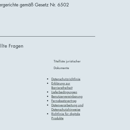
chergerichte gemäß Gesetz Nr. 6502
llte Fragen
Titelliste juristischer
Dokumente
Datenschutzrichtlinie
Erklärung zur
Barrierefreiheit
Lieferbedingungen
Benutzervereinbarung
Fernabsatzvertrag
Datenverarbeitung und
Datenschutzhinweise
Richtlinie für digitale
Produkte