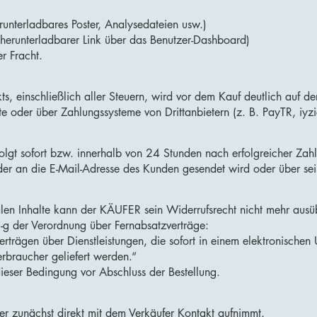
erunterladbares Poster, Analysedateien usw.)
r herunterladbarer Link über das Benutzer-Dashboard)
er Fracht.
s, einschließlich aller Steuern, wird vor dem Kauf deutlich auf de
e oder über Zahlungssysteme von Drittanbietern (z. B. PayTR, iyzi
rfolgt sofort bzw. innerhalb von 24 Stunden nach erfolgreicher Zah
, der an die E-Mail-Adresse des Kunden gesendet wird oder über se
alen Inhalte kann der KÄUFER sein Widerrufsrecht nicht mehr ausü
1-g der Verordnung über Fernabsatzverträge:
Verträgen über Dienstleistungen, die sofort in einem elektronische
erbraucher geliefert werden.“
eser Bedingung vor Abschluss der Bestellung.
er zunächst direkt mit dem Verkäufer Kontakt aufnimmt.