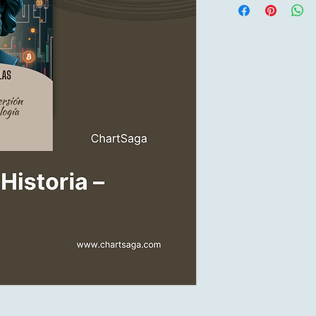
offiziellen Vertriebska
Etsy
– Auf Etsy ein
Payhip
– Kaufen Si
Google Play Büche
anmelden