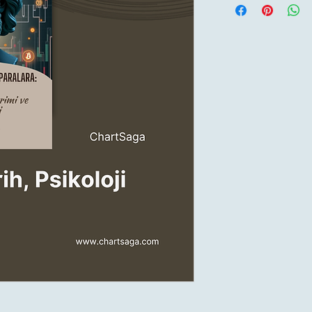
offiziellen Vertriebska
Etsy
– Auf Etsy ein
Payhip
– Kaufen Si
Google Play Büche
anmelden