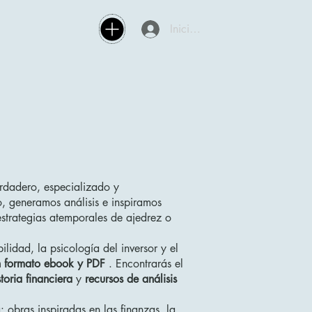
Iniciar sesión
rdadero, especializado y
 generamos análisis e inspiramos
estrategias atemporales de ajedrez o
lidad, la psicología del inversor y el
n formato ebook y PDF
. Encontrarás el
toria financiera
y
recursos de análisis
: obras inspiradas en las finanzas, la