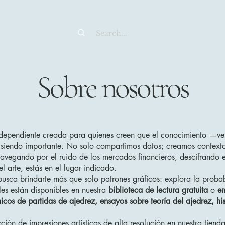
Sobre nosotros
ndependiente creada para quienes creen que el conocimiento —ve
iendo importante. No solo compartimos datos; creamos contexto,
navegando por el ruido de los mercados financieros, descifrando 
l arte, estás en el lugar indicado.
busca brindarte más que solo patrones gráficos: explora la probabi
les están disponibles en nuestra
biblioteca de lectura gratuita
o
e
nicos de partidas de ajedrez, ensayos sobre teoría del ajedrez, his
ón de impresiones artísticas de alta resolución en nuestra tienda