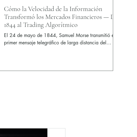
Cómo la Velocidad de la Información
Transformó los Mercados Financieros — De
1844 al Trading Algorítmico
El 24 de mayo de 1844, Samuel Morse transmitió el
primer mensaje telegráfico de larga distancia del
mundo — y sin saberlo, desencadenó una carrera de
180 años que transformó los mercados financieros
para siempre. De la asimetría de la información y la
ventaja Rothschild al ticker de Wall Street, el Flash
Crash de 2010 y los algoritmos de alta frecuencia de
hoy — esta es la historia de cómo la velocidad de la
información se convirtió en la fuerza más poderosa de
las finanzas.