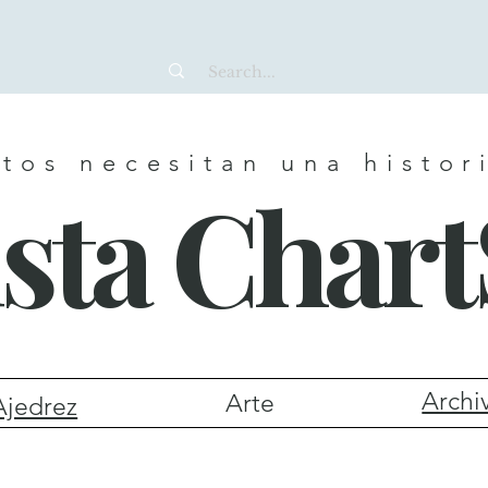
tos necesitan una histor
sta Char
Archi
Arte
Ajedrez