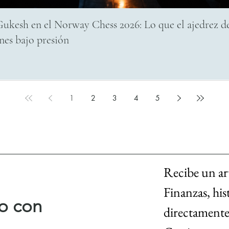
ukesh en el Norway Chess 2026: Lo que el ajedrez de
ones bajo presión
1
2
3
4
5
Recibe un ar
Finanzas, his
o con
directamente 