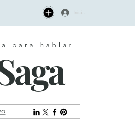
Iniciar sesión
ia para hablar
tSaga
vo