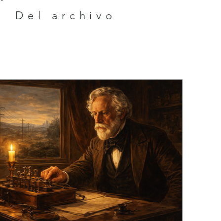
Del archivo
ggered a 180-year race that reshaped financial markets forever. 