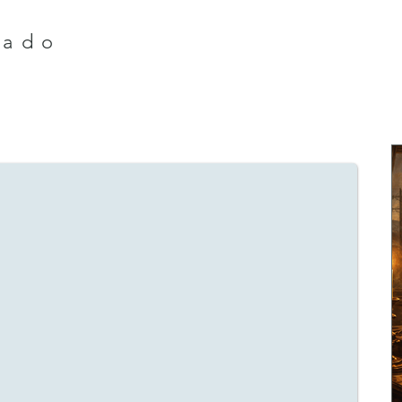
tado
Money Forever
smitted four words across sixty kilometers — and unknowingly tri