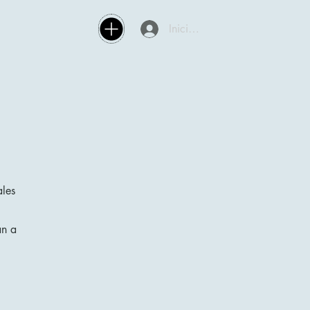
Iniciar sesión
ales
an a