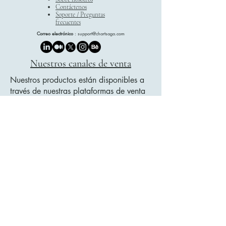
Contáctenos
Soporte / Preguntas
frecuentes
Correo electrónico
:
support@chartsaga.com
Nuestros canales de venta
Nuestros productos están disponibles a
través de nuestras plataformas de venta
oficiales:
Etsy
Payhip
Google Play Libros
Mostramos nuestras colecciones en
nuestro sitio web, y todas las compras se
realizan de forma segura a través de
estas plataformas de confianza.
Lista de títulos de documentos legales
política de privacidad
Declaración de accesibilidad