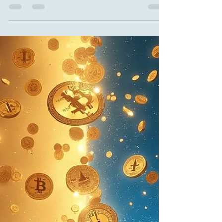
teléfono móvil que cambió para
siempre la comunicación global
El 3 de abril de 1973, Martin Cooper realizó la
primera llamada desde un teléfono móvil, un
acontecimiento histórico que transformó para
siempre la comunicación humana. Lo que comenzó
como un experimento tecnológico terminó sentando
las bases de los smartphones, el internet móvil y la
actual era de la inteligencia artificial. Esta historia
explora cómo una sola llamada cambió la
sociedad, la economía y la manera en que el mundo
permanece conectado hoy.