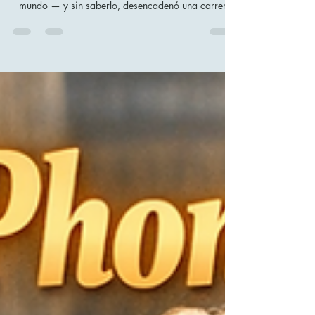
Mercados Financieros — De 1844 al
Trading Algorítmico
El 24 de mayo de 1844, Samuel Morse transmitió el
primer mensaje telegráfico de larga distancia del
mundo — y sin saberlo, desencadenó una carrera
de 180 años que transformó los mercados
financieros para siempre. De la asimetría de la
información y la ventaja Rothschild al ticker de Wall
Street, el Flash Crash de 2010 y los algoritmos de
alta frecuencia de hoy — esta es la historia de cómo
la velocidad de la información se convirtió en la
fuerza más poderosa de las finanzas.