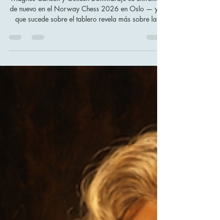
presión
Magnus Carlsen y Gukesh Dommaraju se enfrentan
de nuevo en el Norway Chess 2026 en Oslo — y lo
que sucede sobre el tablero revela más sobre las
decisiones bajo presión que la mayoría de los libros
de psicología. Este artículo analiza las trampas
cognitivas que afectan tanto a los grandes maestros
del ajedrez como a los inversores: el sesgo de
confirmación, el pensamiento del coste hundido, la
parálisis por análisis y la contaminación emocional.
Y lo más importante: qué hacen