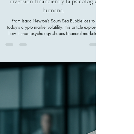
ChartSaga
2 abr
3 min de lectura
De Isaac Newton a las
criptomonedas: La evolución de la
inversión financiera y la psicología
humana.
From Isaac Newton’s South Sea Bubble loss to
today’s crypto market volatility, this article explores
how human psychology shapes financial markets.
Discover the evolution of investing from historical
bubbles to modern digital trading, and learn why
emotional control is as crucial as technology for
investors aiming to avoid disaster and achieve
lasting success.