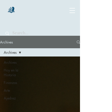
chartsaga
Archives
Archives
Archives
Hoy en la
Historia
Finanzas
Arte
Ajedrez