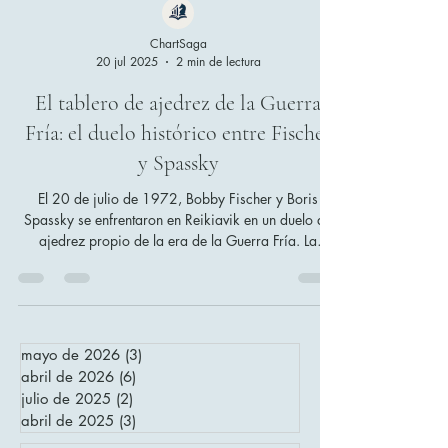
ChartSaga
20 jul 2025
2 min de lectura
El tablero de ajedrez de la Guerra
Fría: el duelo histórico entre Fischer
y Spassky
El 20 de julio de 1972, Bobby Fischer y Boris
Spassky se enfrentaron en Reikiavik en un duelo de
ajedrez propio de la era de la Guerra Fría. La
impresionante victoria de Fischer en la sexta partida
y la respuesta elegante de Spassky convirtieron el
encuentro en un momento histórico de deportividad,
estrategia y atención mundial.
mayo de 2026
(3)
3 entradas
abril de 2026
(6)
6 entradas