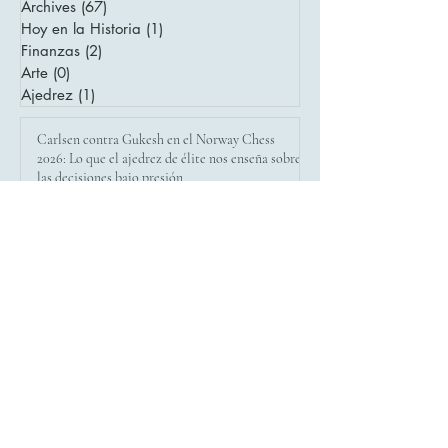
julio de 2025
(2)
2 entradas
abril de 2025
(3)
3 entradas
Archives
(67)
67 entradas
Hoy en la Historia
(1)
1 entrada
Finanzas
(2)
2 entradas
Arte
(0)
0 entradas
Ajedrez
(1)
1 entrada
Carlsen contra Gukesh en el Norway Chess
2026: Lo que el ajedrez de élite nos enseña sobre
las decisiones bajo presión
Cómo la Velocidad de la Información
Transformó los Mercados Financieros — De
1844 al Trading Algorítmico
3 de abril en la historia de la tecnología: la